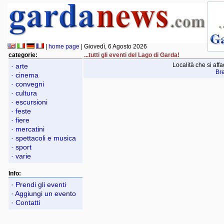
|
home page
| Giovedì, 6 Agosto 2026
categorie:
...tutti gli eventi del Lago di Garda!
Località che si aff
· arte
Br
· cinema
· convegni
· cultura
· escursioni
· feste
· fiere
· mercatini
· spettacoli e musica
· sport
· varie
Info:
· Prendi gli eventi
· Aggiungi un evento
· Contatti